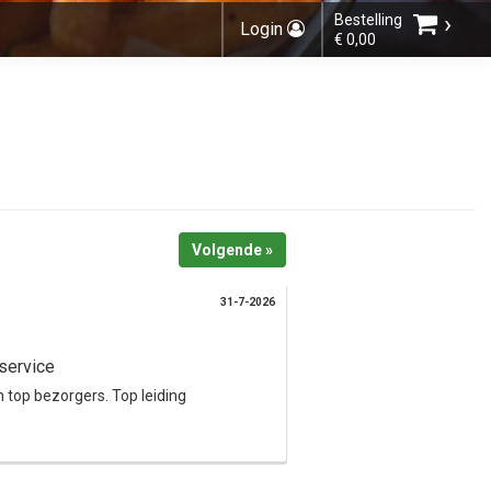
›
Bestelling
Login
€ 0,00
Kies bestelmethode
Volgende »
U heeft nog geen producten in uw
winkelmandje.
31-7-2026
service
n top bezorgers. Top leiding
Totaal:
€ 0,00