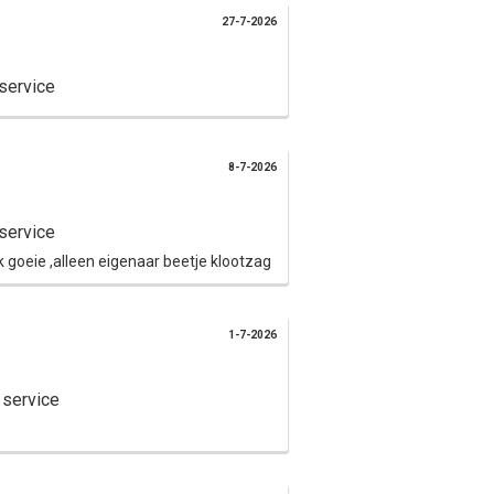
Verder winkelen
Bestellen
27-7-2026
service
8-7-2026
service
 goeie ,alleen eigenaar beetje klootzag
1-7-2026
 service