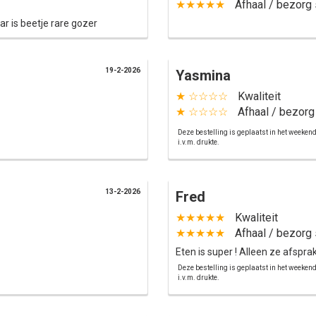
★★★★★
Afhaal / bezorg 
aar is beetje rare gozer
19-2-2026
Yasmina
★ ☆☆☆☆
Kwaliteit
★ ☆☆☆☆
Afhaal / bezorg
Deze bestelling is geplaatst in het weeken
i.v.m. drukte.
13-2-2026
Fred
★★★★★
Kwaliteit
★★★★★
Afhaal / bezorg 
Eten is super ! Alleen ze afspra
Deze bestelling is geplaatst in het weeken
i.v.m. drukte.